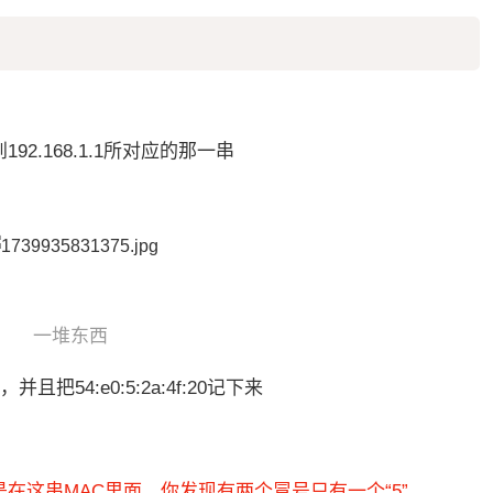
2.168.1.1所对应的那一串
一堆东西
且把54:e0:5:2a:4f:20记下来
在这串MAC里面，你发现有两个冒号只有一个“5”