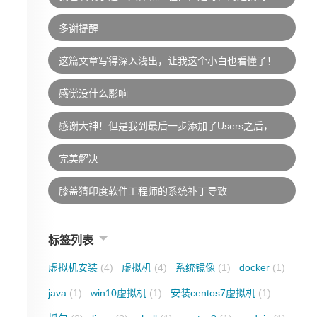
多谢提醒
这篇文章写得深入浅出，让我这个小白也看懂了！
感觉没什么影响
感谢大神！但是我到最后一步添加了Users之后，说是找不到Users的位置，添加不了！请问你知道是怎么回事吗？非常感谢！
完美解决
膝盖猜印度软件工程师的系统补丁导致
标签列表
虚拟机安装
(4)
虚拟机
(4)
系统镜像
(1)
docker
(1)
java
(1)
win10虚拟机
(1)
安装centos7虚拟机
(1)