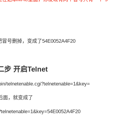
删掉，变成了54E0052A4F20
步 开启Telnet
telnetenable.cgi?telnetenable=1&key=
后面，就变成了
gi?telnetenable=1&key=
54E0052A4F20