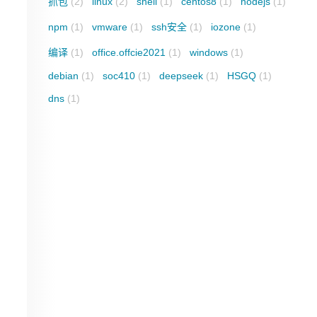
抓包
(2)
linux
(2)
shell
(1)
centos8
(1)
nodejs
(1)
npm
(1)
vmware
(1)
ssh安全
(1)
iozone
(1)
编译
(1)
office.offcie2021
(1)
windows
(1)
debian
(1)
soc410
(1)
deepseek
(1)
HSGQ
(1)
dns
(1)