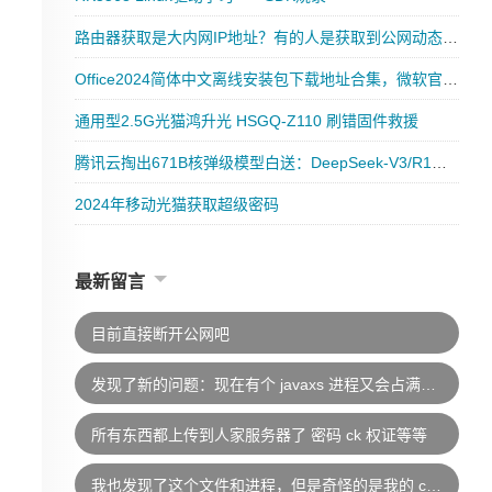
路由器获取是大内网IP地址？有的人是获取到公网动态IP地址？又有人是静态公网IP地址？到底都是什么意思？
Office2024简体中文离线安装包下载地址合集，微软官方版本
通用型2.5G光猫鸿升光 HSGQ-Z110 刷错固件救援
腾讯云掏出671B核弹级模型白送：DeepSeek-V3/R1无限免费调用
2024年移动光猫获取超级密码
最新留言
目前直接断开公网吧
发现了新的问题：现在有个 javaxs 进程又会占满CPU，应该是木马的变种。挂马者采用了别的方式，在db目录下没看到木马文件，配置文件里也是干净的。停止青龙容器后CPU占用正常，确定应该是青龙又被挂马了。目前没找到新的木马文件在哪
所有东西都上传到人家服务器了 密码 ck 权证等等
我也发现了这个文件和进程，但是奇怪的是我的 cpu 占用都正常，要不是看到网上的文章还不知道这回事。好像这个木马只挖矿，暂未发现其他越权行为，目前只做了删除处理。