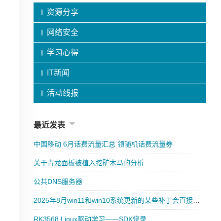
资源分享
网络安全
学习心得
IT新闻
活动线报
最近发表
中国移动 6月话费流量汇总 领随机话费流量券
关于青龙面板被植入挖矿木马的分析
公共DNS服务器
2025年8月win11和win10系统更新的某些补丁会直接导致炸硬盘
RK3568 Linux驱动学习——SDK烧录