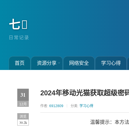
七
日常记录
首页
资源分享
网络安全
学习心得
2024年移动光猫获取超级密
31
12月
作者:
6912809
分类:
学习心得
浏览
温馨提示：本方
30.2k