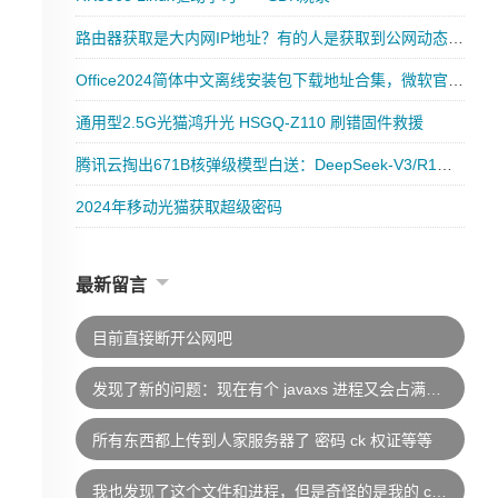
路由器获取是大内网IP地址？有的人是获取到公网动态IP地址？又有人是静态公网IP地址？到底都是什么意思？
Office2024简体中文离线安装包下载地址合集，微软官方版本
通用型2.5G光猫鸿升光 HSGQ-Z110 刷错固件救援
腾讯云掏出671B核弹级模型白送：DeepSeek-V3/R1无限免费调用
2024年移动光猫获取超级密码
最新留言
目前直接断开公网吧
发现了新的问题：现在有个 javaxs 进程又会占满CPU，应该是木马的变种。挂马者采用了别的方式，在db目录下没看到木马文件，配置文件里也是干净的。停止青龙容器后CPU占用正常，确定应该是青龙又被挂马了。目前没找到新的木马文件在哪
所有东西都上传到人家服务器了 密码 ck 权证等等
我也发现了这个文件和进程，但是奇怪的是我的 cpu 占用都正常，要不是看到网上的文章还不知道这回事。好像这个木马只挖矿，暂未发现其他越权行为，目前只做了删除处理。