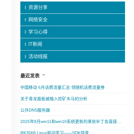
资源分享
网络安全
学习心得
IT新闻
活动线报
最近发表
中国移动 6月话费流量汇总 领随机话费流量券
关于青龙面板被植入挖矿木马的分析
公共DNS服务器
2025年8月win11和win10系统更新的某些补丁会直接导致炸硬盘
RK3568 Linux驱动学习——SDK烧录