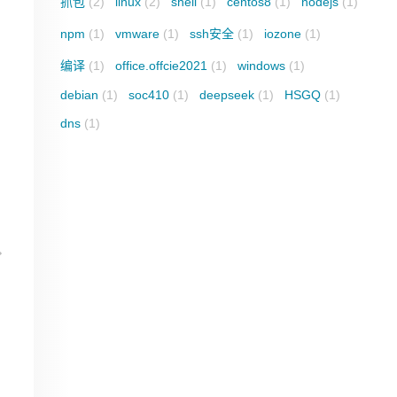
抓包
(2)
linux
(2)
shell
(1)
centos8
(1)
nodejs
(1)
npm
(1)
vmware
(1)
ssh安全
(1)
iozone
(1)
编译
(1)
office.offcie2021
(1)
windows
(1)
debian
(1)
soc410
(1)
deepseek
(1)
HSGQ
(1)
dns
(1)