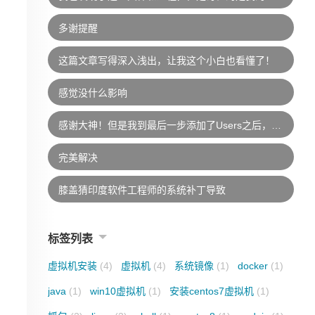
多谢提醒
这篇文章写得深入浅出，让我这个小白也看懂了！
感觉没什么影响
感谢大神！但是我到最后一步添加了Users之后，说是找不到Users的位置，添加不了！请问你知道是怎么回事吗？非常感谢！
完美解决
膝盖猜印度软件工程师的系统补丁导致
标签列表
虚拟机安装
(4)
虚拟机
(4)
系统镜像
(1)
docker
(1)
java
(1)
win10虚拟机
(1)
安装centos7虚拟机
(1)