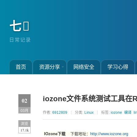
七
日常记录
首页
资源分享
网络安全
学习心得
iozone文件系统测试工具在R
02
03月
作者:
6912809
分类:
Linux
标签:
iozone
编译
li
浏览
17.1k
IOzone下载
下载地址：
http://www.iozone.org